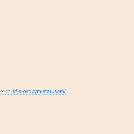
-2-x-chrkf-s-osobym-statusom/