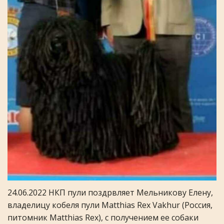
24.06.2022 НКП пули поздрвляет Мельникову Елену,
владелицу кобеля пули Matthias Rex Vakhur (Россия,
питомник Matthias Rex), с получением ее собаки