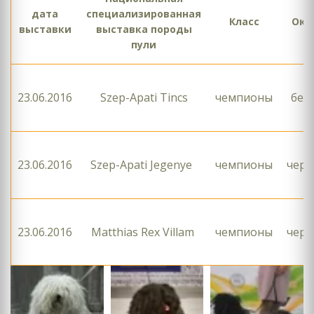
дата
специализированная
Класс
Окр
выставки
выставка породы
пули
23.06.2016
Szep-Apati Tincs
чемпионы
бел
23.06.2016
Szep-Apati Jegenye
чемпионы
чер
23.06.2016
Matthias Rex Villam
чемпионы
чер