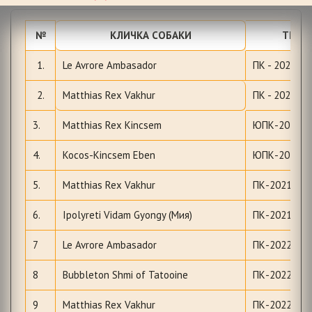
№
КЛИЧКА СОБАКИ
ТИТУ
1.
Le Avrore Ambasador
ПК - 2020, B
2.
Matthias Rex Vakhur
ПК - 2020, B
3.
Matthias Rex Kincsem
ЮПК-2020,
4.
Kocos-Kincsem Eben
ЮПК-2020
5.
Matthias Rex Vakhur
ПК-2021, BO
6.
Ipolyreti Vidam Gyongy (Мия)
ПК-2021, BO
7
Le Avrore Ambasador
ПК-2022 BO
8
Bubbleton Shmi of Tatooine
ПК-2022 BO
9
Matthias Rex Vakhur
ПК-2022 BO